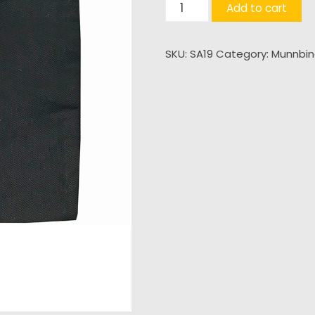
Mini
Add to cart
Cinch
Bag
SKU:
SA19
Category:
Munnbi
quantity