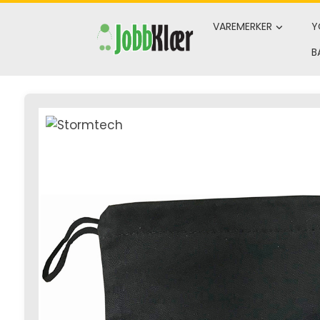
Skip
to
VAREMERKER
Y
content
B