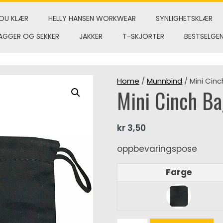
OU KLÆR
HELLY HANSEN WORKWEAR
SYNLIGHETSKLÆR
AGGER OG SEKKER
JAKKER
T-SKJORTER
BESTSELGE
Home
/
Munnbind
/ Mini Cin
Mini Cinch B
kr
3,50
oppbevaringspose
Farge