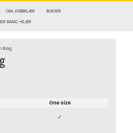
OM JOBBKLÆR
BUKSER
NDE BASIC-KLÆR
ch Bag
ag
One size
✓