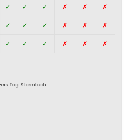
✓
✓
✓
✗
✗
✗
✓
✓
✓
✗
✗
✗
✓
✓
✓
✗
✗
✗
yers
Tag:
Stormtech