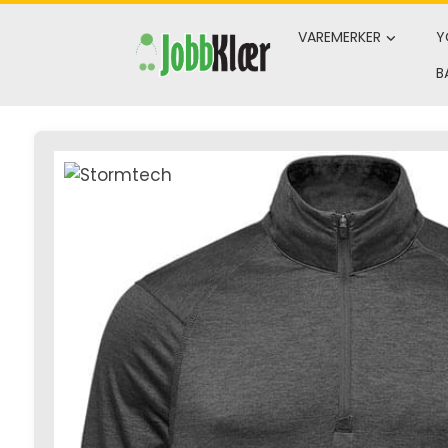
Skip
to
VAREMERKER
Y
content
B