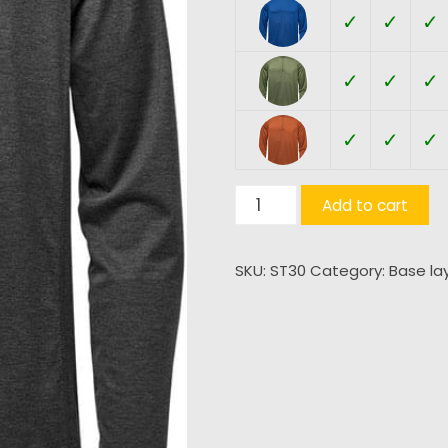
✓
✓
✓
✓
✓
✓
✓
✓
✓
Milano
Add to cart
1/4
zip
SKU:
ST30
Category:
Base la
pullover
(U)
quantity