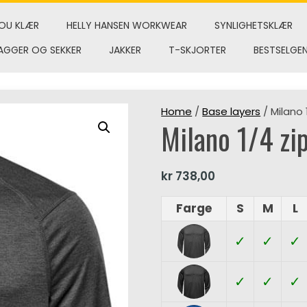
OU KLÆR
HELLY HANSEN WORKWEAR
SYNLIGHETSKLÆR
AGGER OG SEKKER
JAKKER
T-SKJORTER
BESTSELGE
Home
/
Base layers
/ Milano 
Milano 1/4 zip
kr
738,00
Farge
S
M
L
✓
✓
✓
✓
✓
✓