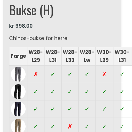
Bukse (H)
kr
998,00
Chinos-bukse for herre
W28-
W28-
W28-
W28-
W30-
W30-
Farge
L29
L31
L33
Lw
L29
L31
✗
✓
✓
✓
✗
✓
✓
✓
✓
✓
✓
✓
✓
✓
✓
✓
✓
✓
✓
✓
✗
✓
✓
✓