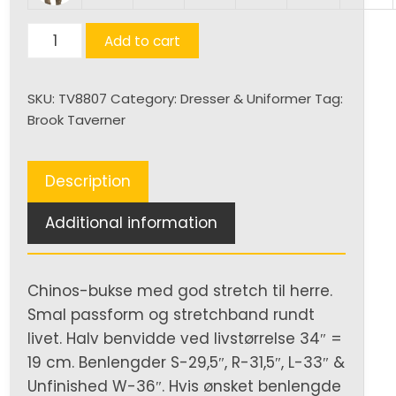
Miami
Add to cart
Slim
Chino
SKU:
TV8807
Category:
Dresser & Uniformer
Tag:
Bukse
Brook Taverner
(H)
quantity
Description
Additional information
Chinos-bukse med god stretch til herre.
Smal passform og stretchband rundt
livet. Halv benvidde ved livstørrelse 34″ =
19 cm. Benlengder S-29,5″, R-31,5″, L-33″ &
Unfinished W-36″. Hvis ønsket benlengde