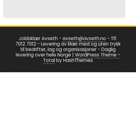
multiple
variants.
The
options
Jobbklær Avseth -
avseth@avseth.no
- Tlf.
may
7012 7012 - Levering av klær med og uten trykk
be
til bedrifter, lag og organisasjoner - Daglig
levering over hele Norge
|
WordPress Theme -
chosen
Total
by HashThemes
on
the
product
page