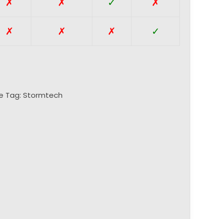
✗
✗
✓
✗
✗
✗
✗
✓
e
Tag:
Stormtech