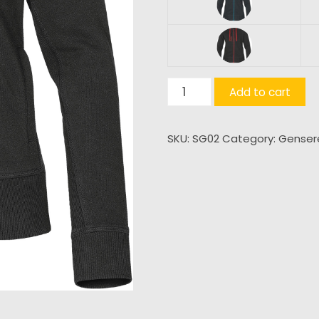
Metro
Add to cart
Hoody
(D)
SKU:
SG02
Category:
Genser
quantity