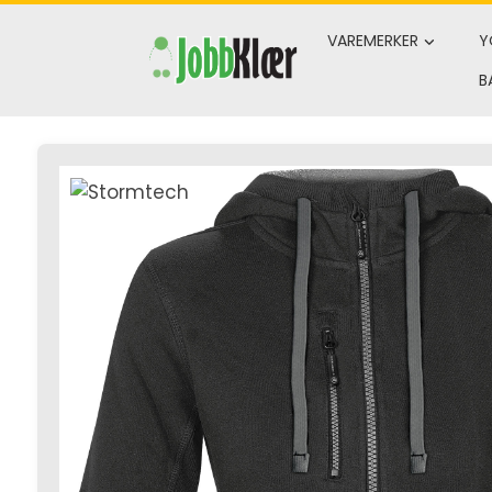
Skip
to
VAREMERKER
Y
content
B