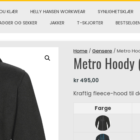
OU KLÆR
HELLY HANSEN WORKWEAR
SYNLIGHETSKLÆR
AGGER OG SEKKER
JAKKER
T-SKJORTER
BESTSELGE
Home
/
Gensere
/ Metro Ho
Metro Hoody 
kr
495,00
Kraftig fleece-hood til
Farge