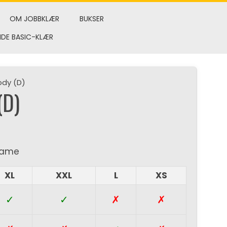
OM JOBBKLÆR
BUKSER
NDE BASIC-KLÆR
ody (D)
(D)
 dame
XL
XXL
L
XS
✓
✓
✗
✗