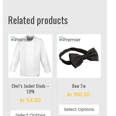
Related products
Chef’s Jacket Studs –
Bow Tie
12PK
kr
150,00
kr
54,00
This
This
produc
Select Options
product
Select Options
has