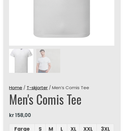
Home
/
T-skjorter
/ Men’s Comis Tee
Men's Comis Tee
kr
158,00
Farge
S
M
L
XL
XXL
3XL