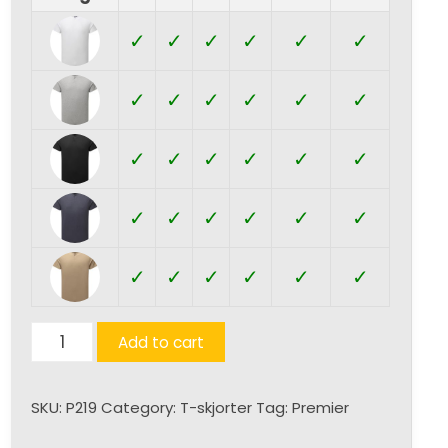
✓
✓
✓
✓
✓
✓
✓
✓
✓
✓
✓
✓
✓
✓
✓
✓
✓
✓
✓
✓
✓
✓
✓
✓
✓
✓
✓
✓
✓
✓
Men's
Add to cart
Comis
Tee
SKU:
P219
Category:
T-skjorter
Tag:
Premier
quantity