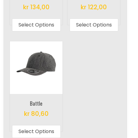
kr
134,00
kr
122,00
This
This
product
produc
Select Options
Select Options
has
has
multiple
multipl
variants.
variant
The
The
options
options
may
may
be
be
chosen
chosen
on
on
Battle
the
the
kr
80,60
product
produc
This
page
page
product
Select Options