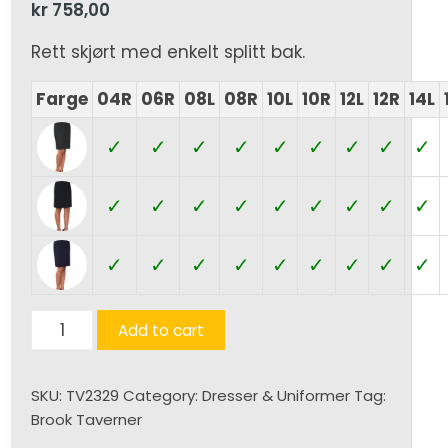
kr
758,00
Rett skjørt med enkelt splitt bak.
Farge
04R
06R
08L
08R
10L
10R
12L
12R
14L
✓
✓
✓
✓
✓
✓
✓
✓
✓
✓
✓
✓
✓
✓
✓
✓
✓
✓
✓
✓
✓
✓
✓
✓
✓
✓
✓
Lyon
Add to cart
Skjørt
(D)
SKU:
TV2329
Category:
Dresser & Uniformer
Tag:
quantity
Brook Taverner