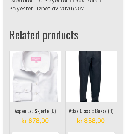
overføres fra Polyester til Resirkulert
Polyester i løpet av 2020/2021.
Related products
Aspen L/E Skjorte (D)
Atlas Classic Bukse (H)
kr
678,00
kr
858,00
This
This