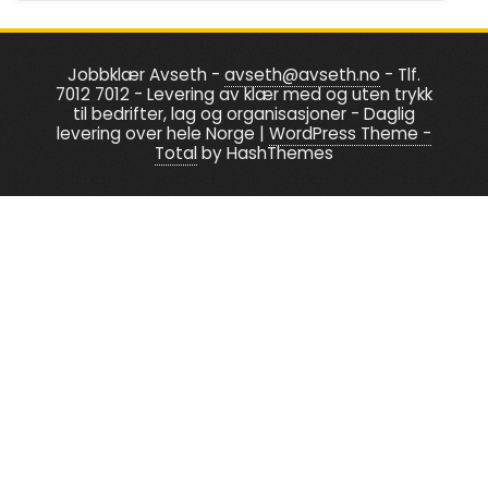
The
options
Jobbklær Avseth -
avseth@avseth.no
- Tlf.
may
7012 7012 - Levering av klær med og uten trykk
be
til bedrifter, lag og organisasjoner - Daglig
levering over hele Norge
|
WordPress Theme -
chosen
Total
by HashThemes
on
the
product
page