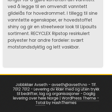
ved å legge til en omvendt vanntett
glidelås for hovedrommet. I tillegg til sine
vanntette egenskaper, er hovedstoffet
shiny og gir en streetwear look til Lipaults
sortiment. RECYCLEX Ripstop resirkulert
polyester har andre fordeler: svært
motstandsdyktig og lett vaskbar.
Jobbklær Avseth -
avseth@avseth.no
- Tlf.
7012 7012 - Levering av klær med og uten trykk
til bedrifter, lag og organisasjoner - Daglig
levering over hele Norge
|
WordPress Theme -
Total
by HashThemes