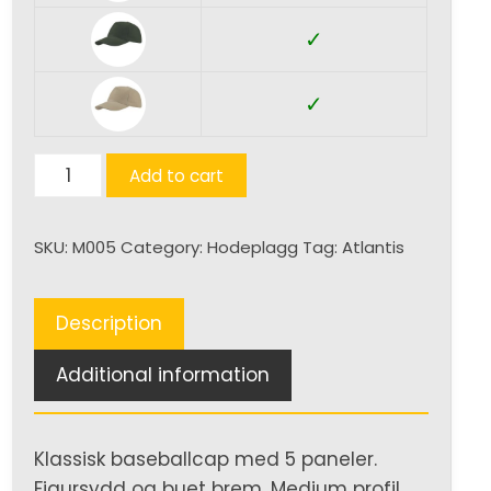
✓
✓
Liberty
Add to cart
Five
Buckle
SKU:
M005
Category:
Hodeplagg
Tag:
Atlantis
(Xtra)
quantity
Description
Additional information
Klassisk baseballcap med 5 paneler.
Figursydd og buet brem. Medium profil.