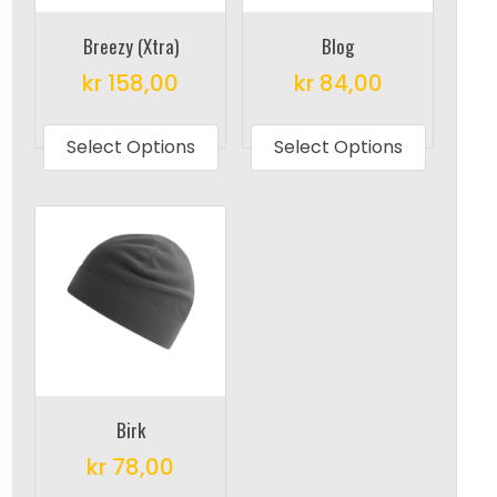
Breezy (Xtra)
Blog
kr
158,00
kr
84,00
This
This
product
produc
Select Options
Select Options
has
has
multiple
multipl
variants.
variant
The
The
options
options
may
may
be
be
chosen
chosen
on
on
Birk
the
the
kr
78,00
product
produc