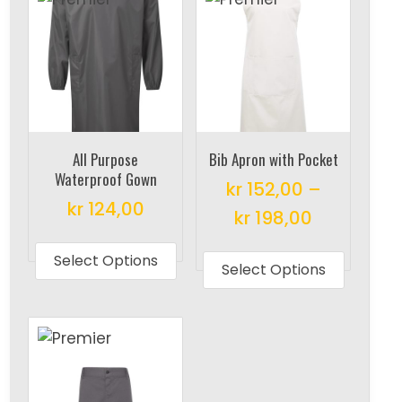
All Purpose
Bib Apron with Pocket
Waterproof Gown
kr
152,00
–
kr
124,00
kr
198,00
This
This
product
Select Options
produc
Select Options
has
has
multiple
multipl
variants.
variant
The
The
options
options