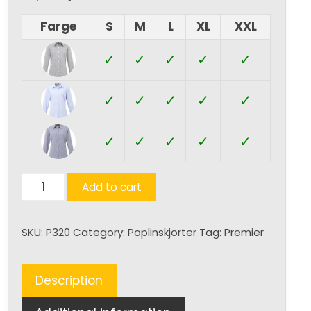
Farge
S
M
L
XL
XXL
✓
✓
✓
✓
✓
✓
✓
✓
✓
✓
✓
✓
✓
✓
✓
Ladies
Add to cart
Gingham
L/S
SKU:
P320
Category:
Poplinskjorter
Tag:
Premier
quantity
Description