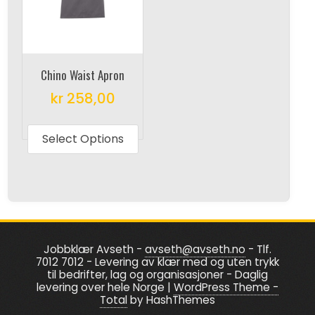
may
may
be
be
chosen
chosen
on
on
Chino Waist Apron
the
the
product
kr
258,00
produc
page
This
page
product
Select Options
has
multiple
variants.
The
options
Jobbklær Avseth -
avseth@avseth.no
- Tlf.
may
7012 7012 - Levering av klær med og uten trykk
be
til bedrifter, lag og organisasjoner - Daglig
levering over hele Norge
|
WordPress Theme -
chosen
Total
by HashThemes
on