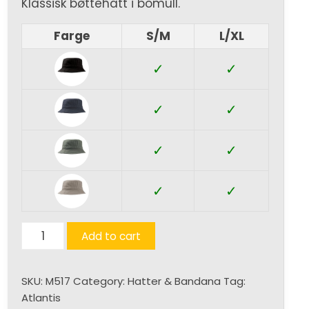
Klassisk bøttehatt i bomull.
Farge
S/M
L/XL
✓
✓
✓
✓
✓
✓
✓
✓
Forever
Add to cart
(Xtra)
quantity
SKU:
M517
Category:
Hatter & Bandana
Tag:
Atlantis