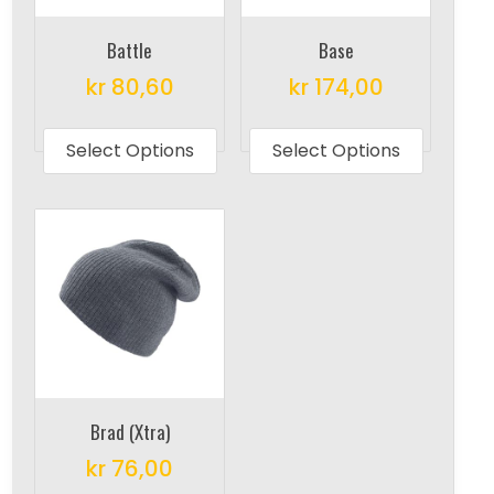
Battle
Base
kr
80,60
kr
174,00
This
This
product
produc
Select Options
Select Options
has
has
multiple
multipl
variants.
variant
The
The
options
options
may
may
be
be
chosen
chosen
on
on
Brad (Xtra)
the
the
kr
76,00
product
produc