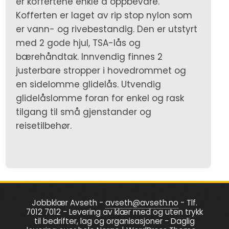
er koffertene enkle å oppbevare.
Kofferten er laget av rip stop nylon som
er vann- og rivebestandig. Den er utstyrt
med 2 gode hjul, TSA-lås og
bærehåndtak. Innvendig finnes 2
justerbare stropper i hovedrommet og
en sidelomme glidelås. Utvendig
glidelåslomme foran for enkel og rask
tilgang til små gjenstander og
reisetilbehør.
Jobbklær Avseth -
avseth@avseth.no
- Tlf.
7012 7012 - Levering av klær med og uten trykk
til bedrifter, lag og organisasjoner - Daglig