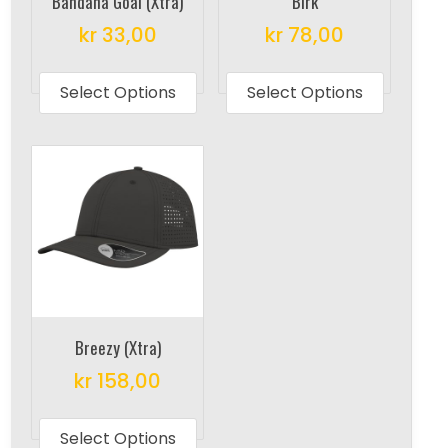
Bandana Goal (Xtra)
Birk
kr
33,00
kr
78,00
This
This
product
produc
Select Options
Select Options
has
has
multiple
multipl
variants.
variant
The
The
options
options
may
may
be
be
chosen
chosen
on
on
Breezy (Xtra)
the
the
kr
158,00
product
produc
This
page
page
product
Select Options