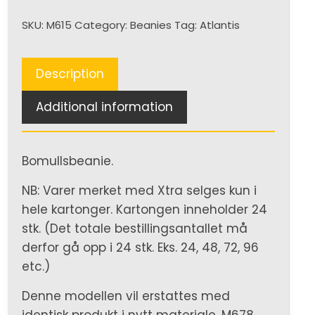
quantity
SKU:
M615
Category:
Beanies
Tag:
Atlantis
Description
Additional information
Bomullsbeanie.
NB: Varer merket med Xtra selges kun i
hele kartonger. Kartongen inneholder 24
stk. (Det totale bestillingsantallet må
derfor gå opp i 24 stk. Eks. 24, 48, 72, 96
etc.)
Denne modellen vil erstattes med
identisk produkt i nytt materiale, M678