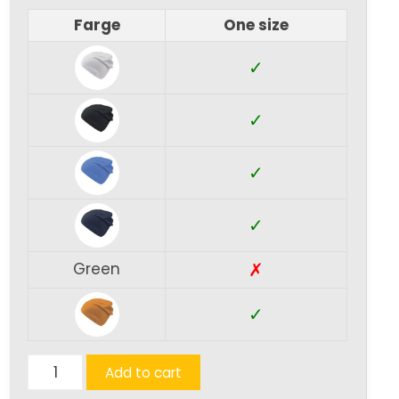
Farge
One size
✓
✓
✓
✓
✗
Green
✓
Flash
Add to cart
(Xtra)