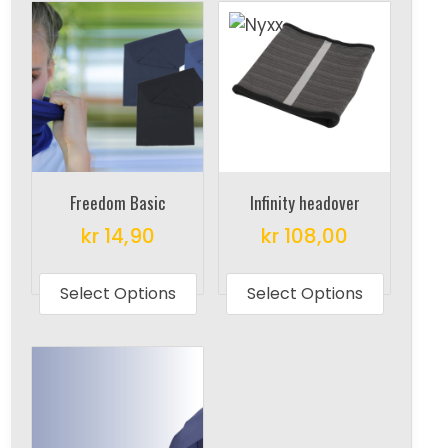
Freedom Basic
Infinity headover
kr
14,90
kr
108,00
This
This
product
produc
Select Options
Select Options
has
has
multiple
multipl
variants.
variant
The
The
options
options