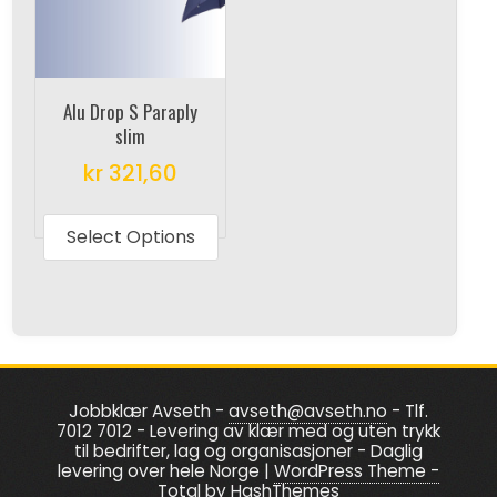
may
may
be
be
chosen
chosen
on
on
Alu Drop S Paraply
the
the
slim
product
produc
kr
321,60
page
page
This
product
Select Options
has
multiple
variants.
The
options
Jobbklær Avseth -
avseth@avseth.no
- Tlf.
may
7012 7012 - Levering av klær med og uten trykk
be
til bedrifter, lag og organisasjoner - Daglig
levering over hele Norge
|
WordPress Theme -
chosen
Total
by HashThemes