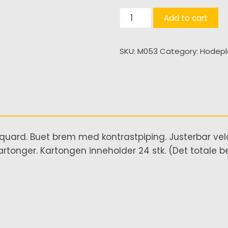
Estoril-
Add to cart
S
quantity
SKU:
M053
Category:
Hodep
acquard. Buet brem med kontrastpiping. Justerbar vel
rtonger. Kartongen inneholder 24 stk. (Det totale bes