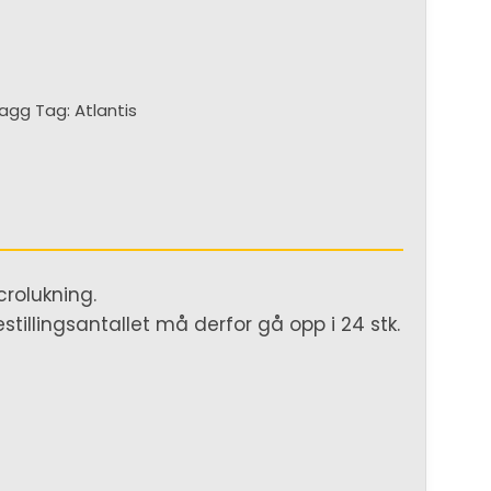
lagg
Tag:
Atlantis
crolukning.
tillingsantallet må derfor gå opp i 24 stk.