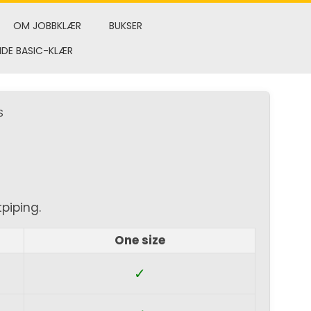
OM JOBBKLÆR
BUKSER
NDE BASIC-KLÆR
S
piping.
One size
✓