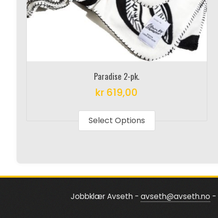
Paradise 2-pk.
kr
619,00
This
product
Select Options
has
multiple
variants.
The
options
Jobbklær Avseth -
avseth@avseth.no
- 
may
be