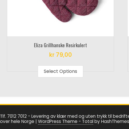
Eliza Grillhanske Resirkulert
kr
79,00
This
product
Select Options
has
multiple
variants.
The
options
Tlf. 7012 7012 - Levering av klær med og uten trykk til bedrift
may
over hele Norge
|
WordPress Theme - Total
by HashTheme
be