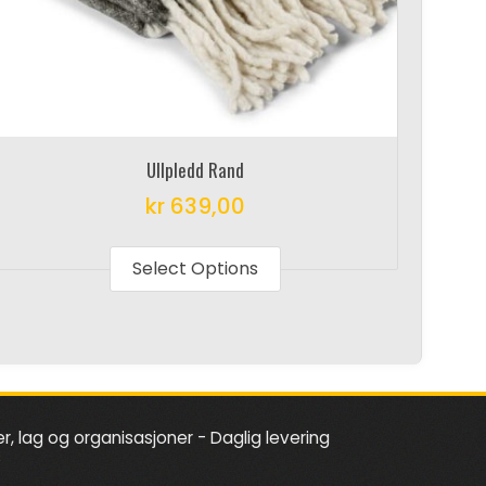
Ullpledd Rand
kr
639,00
This
product
Select Options
has
multiple
variants.
The
options
er, lag og organisasjoner - Daglig levering
may
s
be