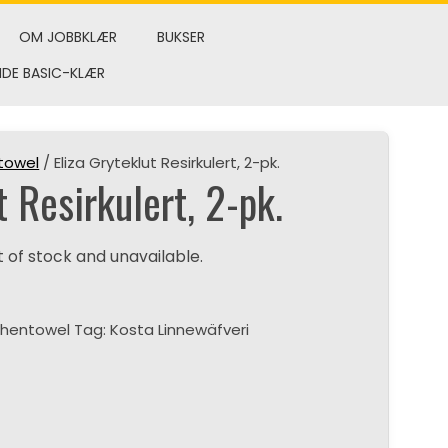
OM JOBBKLÆR
BUKSER
NDE BASIC-KLÆR
towel
/ Eliza Gryteklut Resirkulert, 2-pk.
t Resirkulert, 2-pk.
t of stock and unavailable.
chentowel
Tag:
Kosta Linnewäfveri