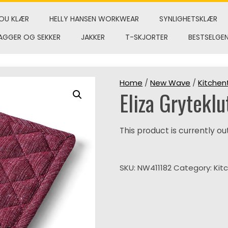
OU KLÆR
HELLY HANSEN WORKWEAR
SYNLIGHETSKLÆR
AGGER OG SEKKER
JAKKER
T-SKJORTER
BESTSELGE
Home
/
New Wave
/
Kitchen
Eliza Gryteklu
This product is currently ou
SKU:
NW411182
Category:
Kit