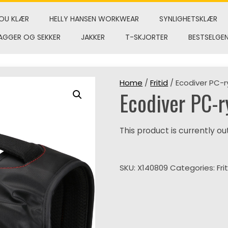
OU KLÆR
HELLY HANSEN WORKWEAR
SYNLIGHETSKLÆR
AGGER OG SEKKER
JAKKER
T-SKJORTER
BESTSELGE
Home
/
Fritid
/ Ecodiver PC-r
Ecodiver PC-
This product is currently ou
SKU:
X140809
Categories:
Fri