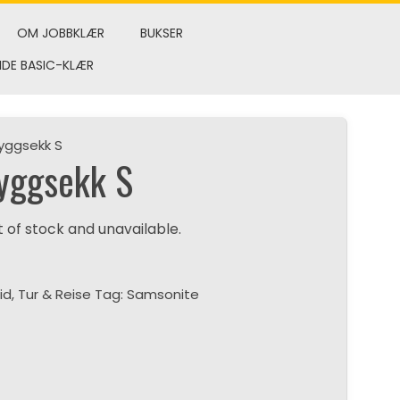
OM JOBBKLÆR
BUKSER
NDE BASIC-KLÆR
yggsekk S
ryggsekk S
t of stock and unavailable.
tid
,
Tur & Reise
Tag:
Samsonite