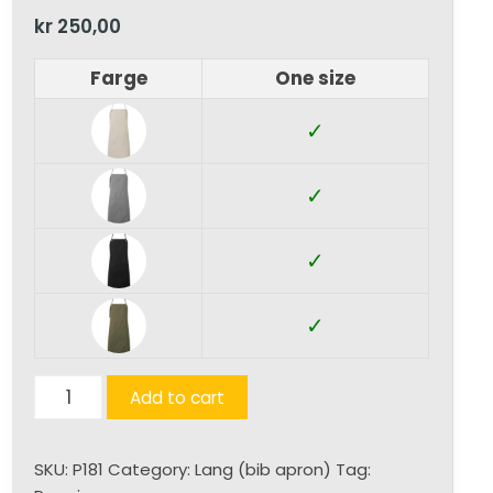
kr
250,00
Farge
One size
✓
✓
✓
✓
Craftsman
Add to cart
Double
Pocket
SKU:
P181
Category:
Lang (bib apron)
Tag:
Canvas