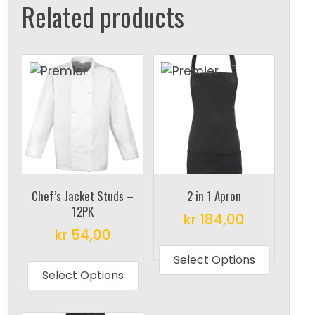
Related products
Chef’s Jacket Studs –
2 in 1 Apron
12PK
kr
184,00
kr
54,00
This
This
produc
Select Options
product
Select Options
has
has
multipl
multiple