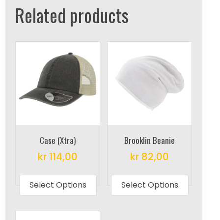
Related products
Case (Xtra)
Brooklin Beanie
kr
114,00
kr
82,00
This
This
product
produc
Select Options
Select Options
has
has
multiple
multipl