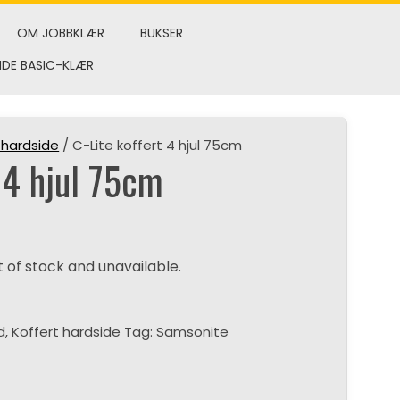
OM JOBBKLÆR
BUKSER
NDE BASIC-KLÆR
 hardside
/ C-Lite koffert 4 hjul 75cm
t 4 hjul 75cm
t of stock and unavailable.
id
,
Koffert hardside
Tag:
Samsonite