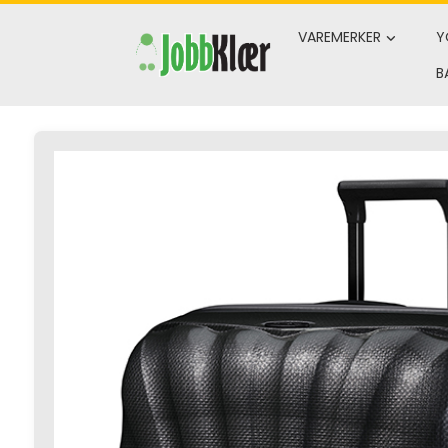
Skip
to
VAREMERKER
Y
content
B