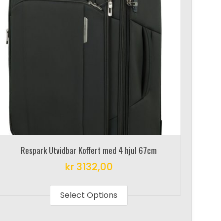
Respark Utvidbar Koffert med 4 hjul 67cm
kr
3132,00
This
product
Select Options
has
multiple