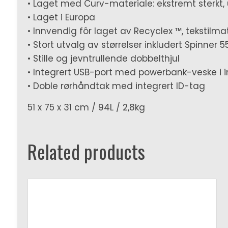
• Laget med Curv-materiale: ekstremt sterkt, u
• Laget i Europa
• Innvendig fôr laget av Recyclex ™, tekstilmat
• Stort utvalg av størrelser inkludert Spinner 
• Stille og jevntrullende dobbelthjul
• Integrert USB-port med powerbank-veske i in
• Doble rørhåndtak med integrert ID-tag
51 x 75 x 31 cm / 94L / 2,8kg
Related products