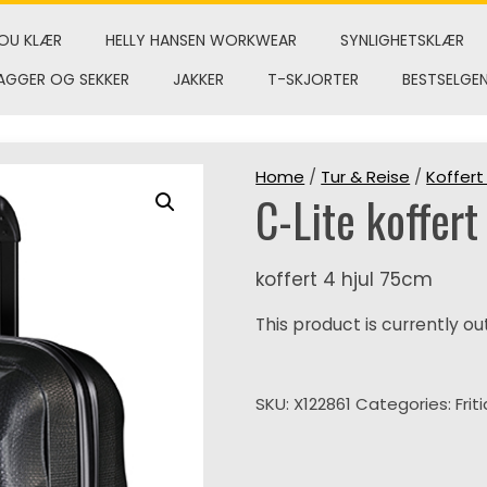
OU KLÆR
HELLY HANSEN WORKWEAR
SYNLIGHETSKLÆR
AGGER OG SEKKER
JAKKER
T-SKJORTER
BESTSELGE
Home
/
Tur & Reise
/
Koffert
C-Lite koffer
koffert 4 hjul 75cm
This product is currently ou
SKU:
X122861
Categories:
Frit