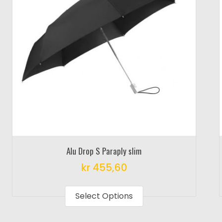
Alu Drop S Paraply slim
kr
455,60
This
product
Select Options
has
multiple