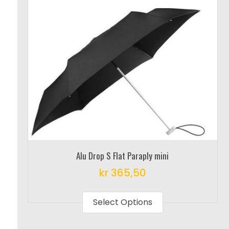
Alu Drop S Flat Paraply mini
kr
365,50
This
product
Select Options
has
multiple