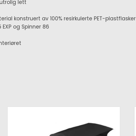
trolig lett
erial konstruert av 100% resirkulerte PET-plastflasker
55 EXP og Spinner 86
teriøret