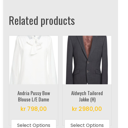
Related products
Andria Pussy Bow
Aldwych Tailored
Blouse L/E Dame
Jakke (H)
kr
798,00
kr
2980,00
This
This
product
produc
Select Options
Select Options