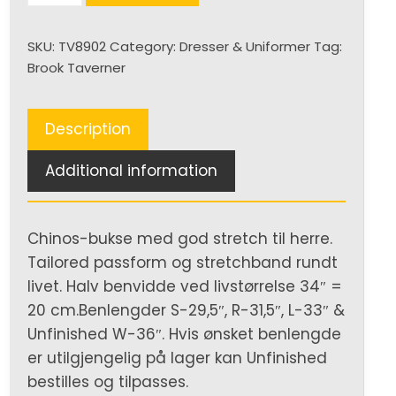
Tailored
Chino
SKU:
TV8902
Category:
Dresser & Uniformer
Tag:
Bukse
Brook Taverner
(H)
quantity
Description
Additional information
Chinos-bukse med god stretch til herre.
Tailored passform og stretchband rundt
livet. Halv benvidde ved livstørrelse 34″ =
20 cm.Benlengder S-29,5″, R-31,5″, L-33″ &
Unfinished W-36″. Hvis ønsket benlengde
er utilgjengelig på lager kan Unfinished
bestilles og tilpasses.