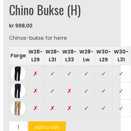
Chino Bukse (H)
kr
998,00
Chinos-bukse for herre
W28-
W28-
W28-
W28-
W30-
W30-
Farge
L29
L31
L33
Lw
L29
L31
✗
✓
✓
✓
✓
✓
✗
✓
✗
✓
✓
✓
✗
✗
✗
✓
✓
✓
Brunswick
Add to cart