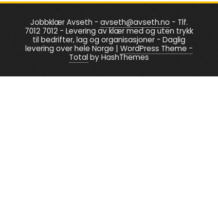
options
Jobbklær Avseth -
avseth@avseth.no
- Tlf.
may
7012 7012 - Levering av klær med og uten trykk
be
til bedrifter, lag og organisasjoner - Daglig
levering over hele Norge
|
WordPress Theme -
chosen
Total
by HashThemes
on
the
product
page