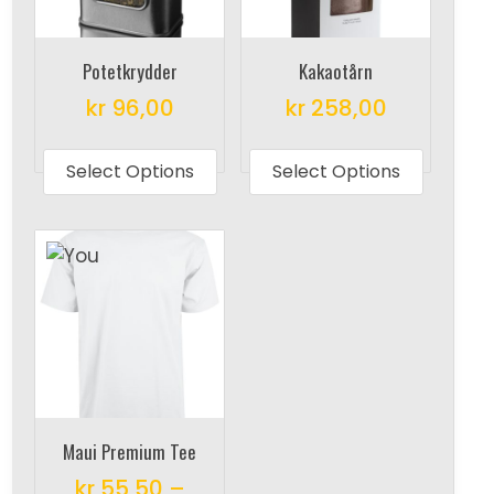
Potetkrydder
Kakaotårn
kr
96,00
kr
258,00
This
This
product
produc
Select Options
Select Options
has
has
multiple
multipl
variants.
variant
The
The
options
options
may
may
be
be
chosen
chosen
on
on
Maui Premium Tee
the
the
kr
55,50
–