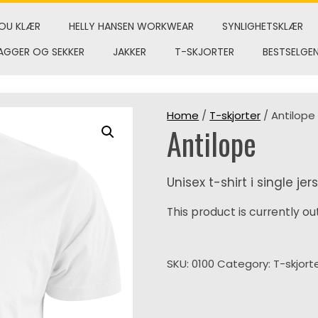
OU KLÆR
HELLY HANSEN WORKWEAR
SYNLIGHETSKLÆR
AGGER OG SEKKER
JAKKER
T-SKJORTER
BESTSELGE
Home
/
T-skjorter
/ Antilope
Antilope
Unisex t-shirt i single jer
This product is currently ou
SKU:
0100
Category:
T-skjort