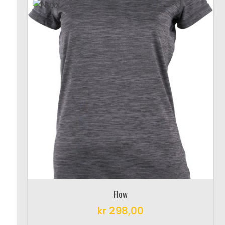
Flow
kr
298,00