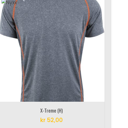
X-Treme (H)
kr
52,00