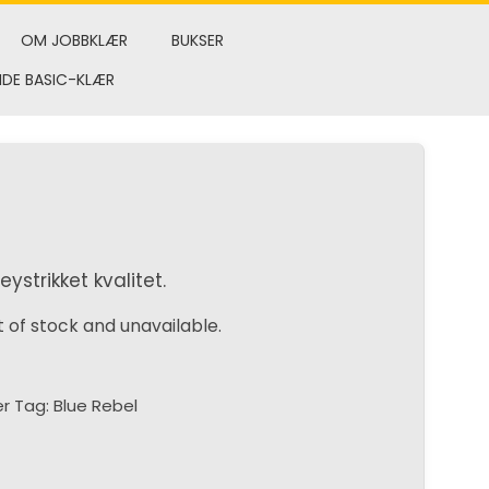
OM JOBBKLÆR
BUKSER
NDE BASIC-KLÆR
seystrikket kvalitet.
t of stock and unavailable.
er
Tag:
Blue Rebel