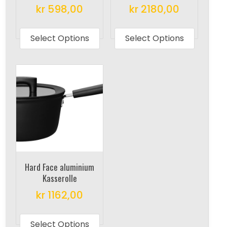
kr
598,00
kr
2180,00
This
This
product
produc
Select Options
Select Options
has
has
multiple
multipl
variants.
variant
The
The
options
options
may
may
be
be
chosen
chosen
on
on
Hard Face aluminium
the
the
Kasserolle
product
produc
kr
1162,00
page
page
This
product
Select Options